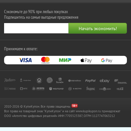
Сэкономьте до 90% при любых покупках
Подпишитесь на самые выгодные предложения
Принимаем к оплате:
2010-2026 © КупиКупон. Все права защищены.
Все права на товарный знак "КупиКупон" и на сайт www.kupikupon.ru принадлежат
OOO «Агентство цифровых решений» ИНН 7705523387, ОГРН 1127747063212