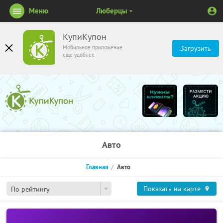
Меню
Люберцы
КупиКупон
Мобильное приложение
Загрузить
ещё удобнее
Авто
Главная
Авто
Показать на карте
По рейтингу