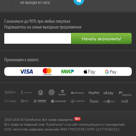
не выходя из чата:
Сэкономьте до 90% при любых покупках
Подпишитесь на самые выгодные предложения
Принимаем к оплате:
2010-2026 © КупиКупон. Все права защищены.
Все права на товарный знак "КупиКупон" и на сайт www.kupikupon.ru принадлежат
OOO «Агентство цифровых решений» ИНН 7705523387, ОГРН 1127747063212