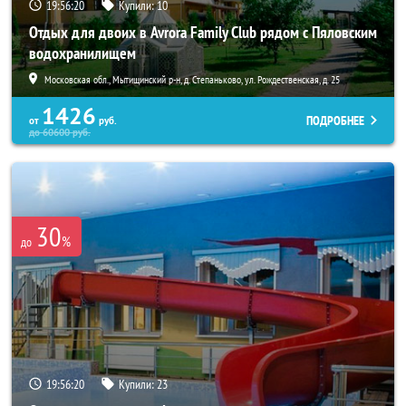
19:56:18
Купили:
10
Отдых для двоих в Avrora Family Club рядом с Пяловским
водохранилищем
Московская обл., Мытищинский р-н, д. Степаньково, ул. Рождественская, д. 25
1426
ПОДРОБНЕЕ
от
руб.
до
60600
руб.
30
%
до
19:56:18
Купили:
23