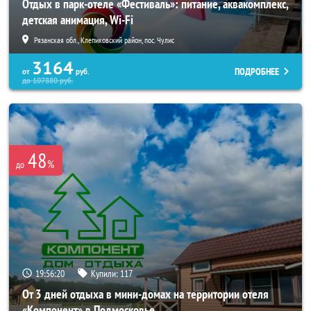
Отдых в парк-отеле «Фестиваль»: питание, аквакомплекс,
детская анимация, Wi-Fi
Рязанская обл., Клепиковский район, пос. Чулис
3164
ПОДРОБНЕЕ
от
руб.
до
107880
руб.
48
%
до
19:56:18
Купили:
117
От 3 дней отдыха в мини-домах на территории отеля
«Компонент» в Подмосковье