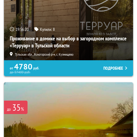
19:56:18
Купили:
8
Проживание в домике на выбор в загородном комплексе
«Терруар» в Тульской области
Тульская обл., Ясногорский р-н, с. Кузмищево
4780
ПОДРОБНЕЕ
от
руб.
до
57400
руб.
35
%
до