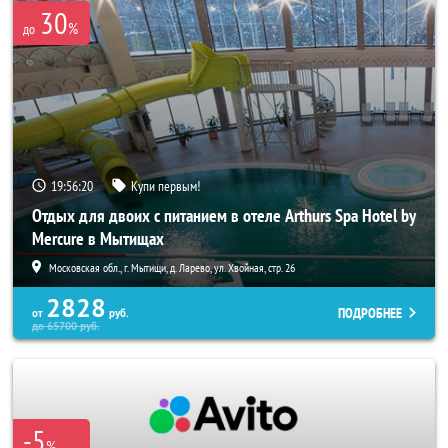
30
%
до
19:56:18
Купи первым!
Отдых для двоих с питанием в отеле Arthurs Spa Hotel by
Mercure в Мытищах
Московская обл., г. Мытищи, д. Ларево, ул. Хвойная, стр. 26
2828
ПОДРОБНЕЕ
от
руб.
до
65700
руб.
-5
%