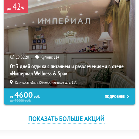
42
%
до
19:56:18
Купили:
114
От 3 дней отдыха с питанием и развлечениями в отеле
«Империал Wellness & Spa»
Калужская обл., г. Обнинск, Киевское ш., д. 11А
4600
ПОДРОБНЕЕ
от
руб.
до
79000
руб.
ПОКАЗАТЬ БОЛЬШЕ АКЦИЙ