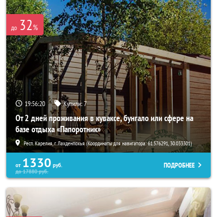
32
%
до
19:56:18
Купили:
7
От 2 дней проживания в куваксе, бунгало или сфере на
базе отдыха «Папоротник»
Респ. Карелия, г. Лахденпохья (Координаты для навигатора: 61.576291, 30.033301)
1330
ПОДРОБНЕЕ
от
руб.
до
17880
руб.