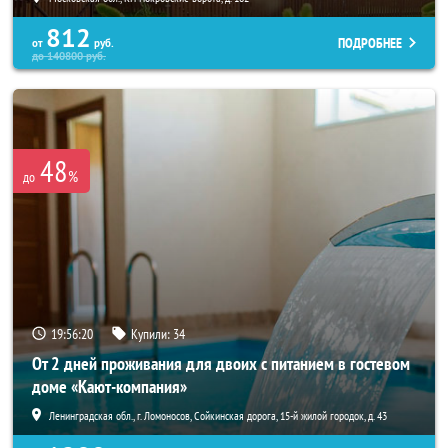
812
ПОДРОБНЕЕ
от
руб.
до
140800
руб.
48
%
до
19:56:18
Купили:
34
От 2 дней проживания для двоих с питанием в гостевом
доме «Кают-компания»
Ленинградская обл., г. Ломоносов, Сойкинская дорога, 15-й жилой городок, д. 43