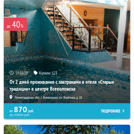
40
%
до
19:56:18
Купили:
123
От 2 дней проживания с завтраками в отеле «Старые
традиции» в центре Всеволожска
Ленинградская обл., г. Всеволожск, ул. Взлетная, д. 10
870
ПОДРОБНЕЕ
от
руб.
до
22800
руб.