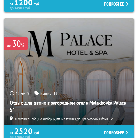
1200
ПОДРОБНЕЕ
от
руб.
до
14900
руб.
30
%
до
19:56:18
Купили:
13
Отдых для двоих в загородном отеле Malakhovka Palace
5*
Московская обл., г. о. Люберцы, пгт Малаховка, ул. Красковский Обрыв, 7к1
2520
ПОДРОБНЕЕ
от
руб.
до
57000
руб.