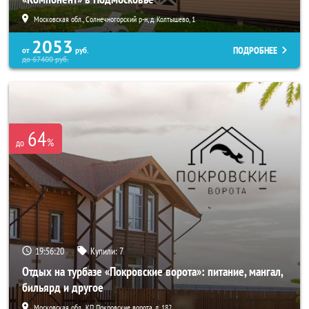
Московская обл., Солнечногорский р-н, д. Колтышево, 1
2053
ПОДРОБНЕЕ
от
руб.
до
67400
руб.
64
%
до
19:56:18
Купили:
7
Отдых на турбазе «Покровские ворота»: питание, мангал,
бильярд и другое
Московская обл., КП Покровские ворота, д. 182