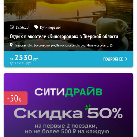
19:56:18
Купи первым!
Отдых в экоотеле «Киногородок» в Тверской области
Тверская обл., Бологовский р-н, Выползовское с/п, дер. Михайловское, д. 15
2530
ПОДРОБНЕЕ
от
руб.
до
173110
руб.
-50
%