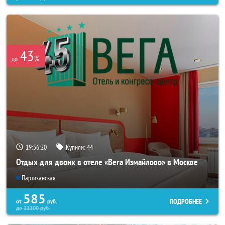
43
%
до
19:56:18
Купили:
44
Отдых для двоих в отеле «Вега Измайлово» в Москве
Партизанская
585
ПОДРОБНЕЕ
от
руб.
до
11100
руб.