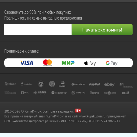
Сэкономьте до 90% при любых покупках
Подпишитесь на самые выгодные предложения
Принимаем к оплате:
2010-2026 © КупиКупон. Все права защищены.
Все права на товарный знак "КупиКупон" и на сайт www.kupikupon.ru принадлежат
OOO «Агентство цифровых решений» ИНН 7705523387, ОГРН 1127747063212