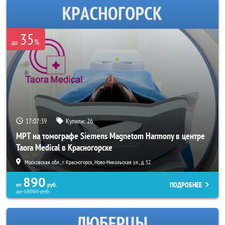
35
%
до
17:07:36
Купили:
26
МРТ на томографе Siemens Magnetom Harmony в центре
Taora Medical в Красногорске
Московская обл., г. Красногорск, Ново-Никольская ул., д. 52
890
ПОДРОБНЕЕ
от
руб.
до
18000
руб.