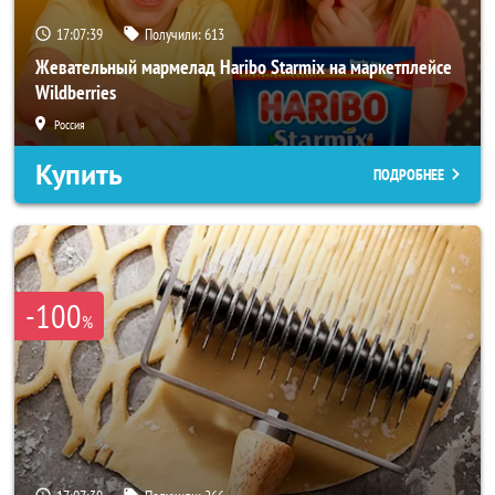
17:07:36
Получили:
613
Жевательный мармелад Haribo Starmix на маркетплейсе
Wildberries
Россия
Купить
ПОДРОБНЕЕ
-100
%