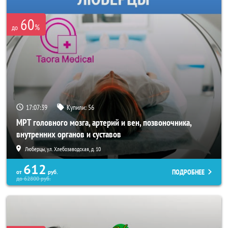
60
%
до
17:07:36
Купили:
56
МРТ головного мозга, артерий и вен, позвоночника,
внутренних органов и суставов
Люберцы, ул. Хлебозаводская, д. 10
612
ПОДРОБНЕЕ
от
руб.
до
62800
руб.