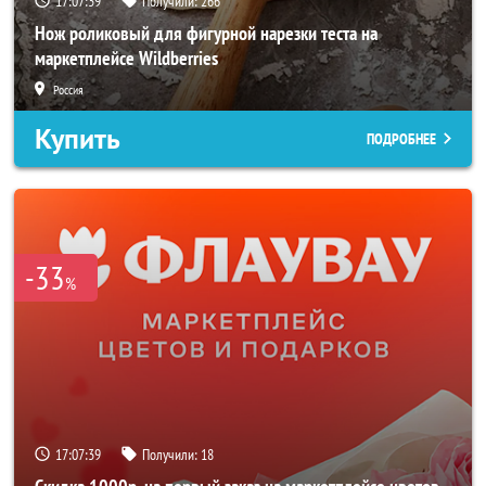
17:07:36
Получили:
266
Нож роликовый для фигурной нарезки теста на
маркетплейсе Wildberries
Россия
Купить
ПОДРОБНЕЕ
-33
%
17:07:36
Получили:
18