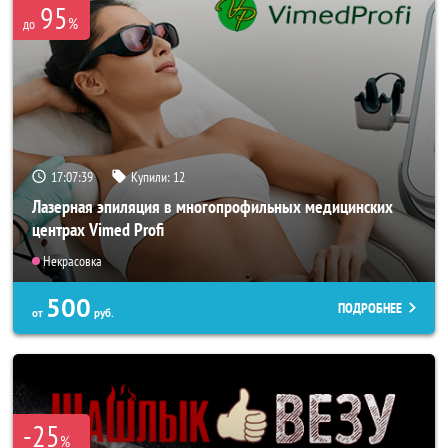
95
%
до
17:07:36
Купили:
12
Лазерная эпиляция в многопрофильных медицинских
центрах Vimed Profi
Некрасовка
500
ПОДРОБНЕЕ
от
руб.
-25
%