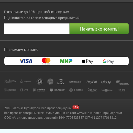
Сэкономьте до 90% при любых покупках
Подпишитесь на самые выгодные предложения
Принимаем к оплате:
2010-2026 © КупиКупон. Все права защищены.
Все права на товарный знак "КупиКупон" и на сайт www.kupikupon.ru принадлежат
OOO «Агентство цифровых решений» ИНН 7705523387, ОГРН 1127747063212