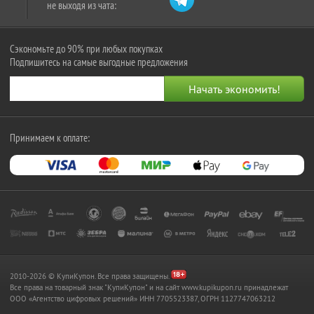
не выходя из чата:
Сэкономьте до 90% при любых покупках
Подпишитесь на самые выгодные предложения
Принимаем к оплате:
2010-2026 © КупиКупон. Все права защищены.
Все права на товарный знак "КупиКупон" и на сайт www.kupikupon.ru принадлежат
OOO «Агентство цифровых решений» ИНН 7705523387, ОГРН 1127747063212