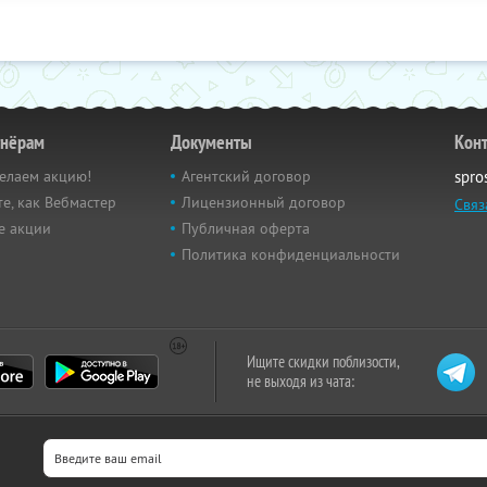
тнёрам
Документы
Кон
елаем акцию!
Агентский договор
spro
е, как Вебмастер
Лицензионный договор
Связ
е акции
Публичная оферта
Политика конфиденциальности
Ищите скидки поблизости,
не выходя из чата: