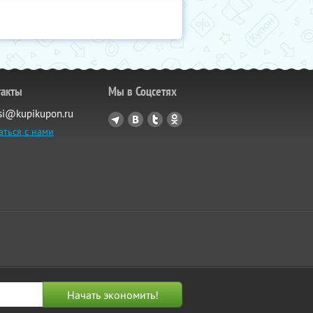
такты
Мы в Соцсетях
si@kupikupon.ru
аться с нами