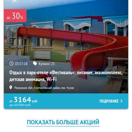
30
%
до
03:57:18
Купили:
23
Отдых в парк-отеле «Фестиваль»: питание, аквакомплекс,
детская анимация, Wi-Fi
Рязанская обл., Клепиковский район, пос. Чулис
3164
ПОДРОБНЕЕ
от
руб.
до
107880
руб.
ПОКАЗАТЬ БОЛЬШЕ АКЦИЙ