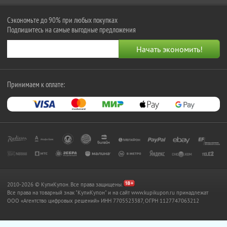
Сэкономьте до 90% при любых покупках
Подпишитесь на самые выгодные предложения
Принимаем к оплате:
2010-2026 © КупиКупон. Все права защищены.
Все права на товарный знак "КупиКупон" и на сайт www.kupikupon.ru принадлежат
OOO «Агентство цифровых решений» ИНН 7705523387, ОГРН 1127747063212