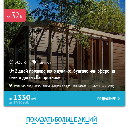
32
%
до
04:50:55
Купили:
7
От 2 дней проживания в куваксе, бунгало или сфере на
базе отдыха «Папоротник»
Респ. Карелия, г. Лахденпохья (Координаты для навигатора: 61.576291, 30.033301)
1330
ПОДРОБНЕЕ
от
руб.
до
17880
руб.
ПОКАЗАТЬ БОЛЬШЕ АКЦИЙ