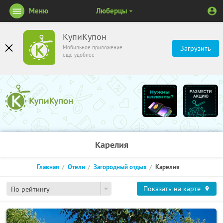
Меню
Люберцы
КупиКупон
Мобильное приложение
Загрузить
ещё удобнее
Карелия
Главная
Отели
Загородный отдых
Карелия
Показать на карте
По рейтингу