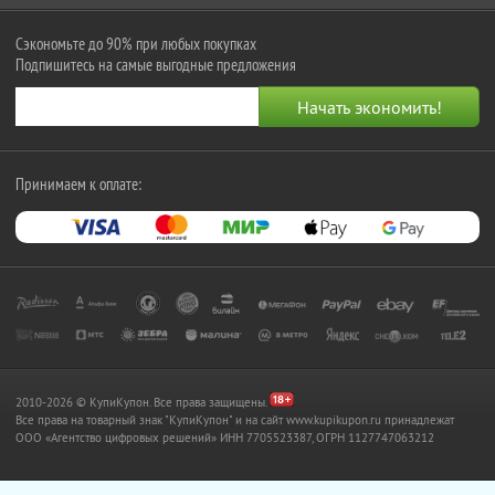
Сэкономьте до 90% при любых покупках
Подпишитесь на самые выгодные предложения
Принимаем к оплате:
2010-2026 © КупиКупон. Все права защищены.
Все права на товарный знак "КупиКупон" и на сайт www.kupikupon.ru принадлежат
OOO «Агентство цифровых решений» ИНН 7705523387, ОГРН 1127747063212