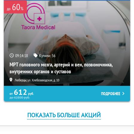
60
%
до
09:14:18
Купили:
56
МРТ головного мозга, артерий и вен, позвоночника,
внутренних органов и суставов
Люберцы, ул. Хлебозаводская, д. 10
612
ПОДРОБНЕЕ
от
руб.
до
62800
руб.
ПОКАЗАТЬ БОЛЬШЕ АКЦИЙ