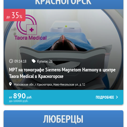
35
%
до
09:14:18
Купили:
26
МРТ на томографе Siemens Magnetom Harmony в центре
Taora Medical в Красногорске
Московская обл., г. Красногорск, Ново-Никольская ул., д. 52
890
ПОДРОБНЕЕ
от
руб.
до
18000
руб.