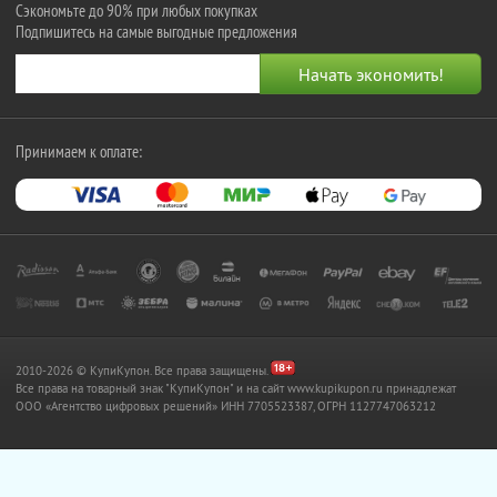
Сэкономьте до 90% при любых покупках
Подпишитесь на самые выгодные предложения
Принимаем к оплате:
2010-2026 © КупиКупон. Все права защищены.
Все права на товарный знак "КупиКупон" и на сайт www.kupikupon.ru принадлежат
OOO «Агентство цифровых решений» ИНН 7705523387, ОГРН 1127747063212