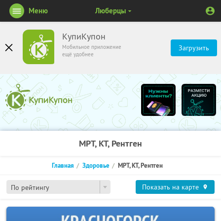
Меню
Люберцы
КупиКупон
Мобильное приложение
Загрузить
ещё удобнее
МРТ, КТ, Рентген
Главная
Здоровье
МРТ, КТ, Рентген
Показать на карте
По рейтингу