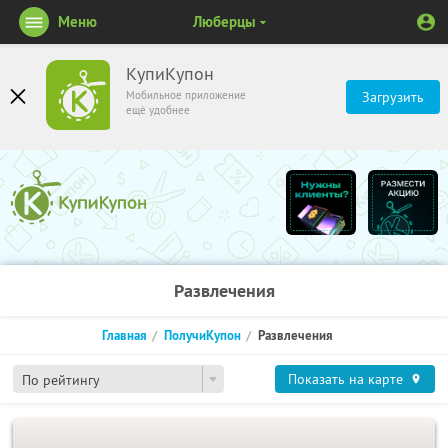
Меню
Люберцы
КупиКупон
Мобильное приложение
Загрузить
ещё удобнее
Развлечения
Главная
ПолучиКупон
Развлечения
Показать на карте
По рейтингу