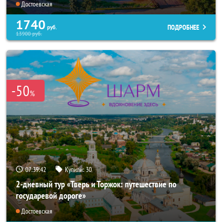
Достоевская
1740
ПОДРОБНЕЕ
руб.
13900
руб.
-50
%
07:39:42
Купили:
30
2-дневный тур «Тверь и Торжок: путешествие по
государевой дороге»
Достоевская