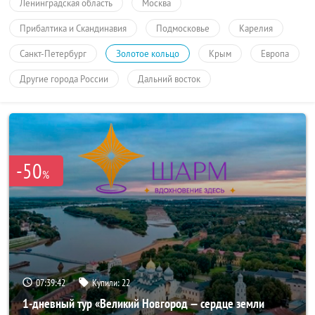
Ленинградская область
Москва
Прибалтика и Скандинавия
Подмосковье
Карелия
Санкт-Петербург
Золотое кольцо
Крым
Европа
Другие города России
Дальний восток
-50
%
07:39:42
Купили:
22
1-дневный тур «Великий Новгород — сердце земли