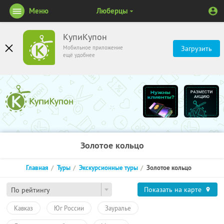
Меню
Люберцы
КупиКупон
Мобильное приложение
Загрузить
ещё удобнее
Золотое кольцо
Главная
Туры
Экскурсионные туры
Золотое кольцо
Показать на карте
По рейтингу
Кавказ
Юг России
Зауралье