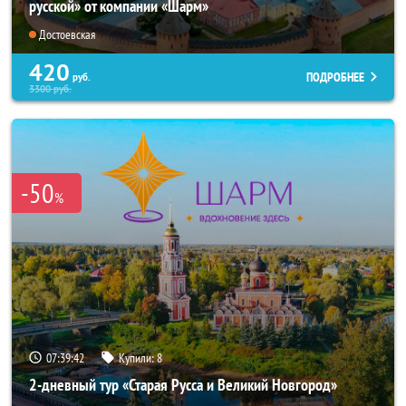
русской» от компании «Шарм»
Достоевская
420
ПОДРОБНЕЕ
руб.
3300
руб.
-50
%
07:39:42
Купили:
8
2-дневный тур «Старая Русса и Великий Новгород»