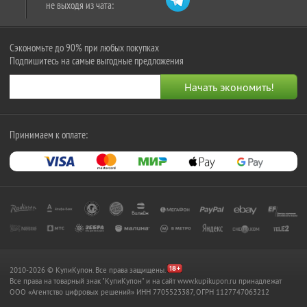
не выходя из чата:
Сэкономьте до 90% при любых покупках
Подпишитесь на самые выгодные предложения
Принимаем к оплате:
2010-2026 © КупиКупон. Все права защищены.
Все права на товарный знак "КупиКупон" и на сайт www.kupikupon.ru принадлежат
OOO «Агентство цифровых решений» ИНН 7705523387, ОГРН 1127747063212