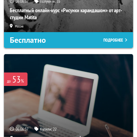
06:06:34
Получили:
35
Бесплатный онлайн-курс «Рисунки карандашом» от арт-
студии Matita
Россия
Бесплатно
ПОДРОБНЕЕ
53
%
до
06:06:34
Купили:
22