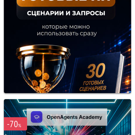
-70
%