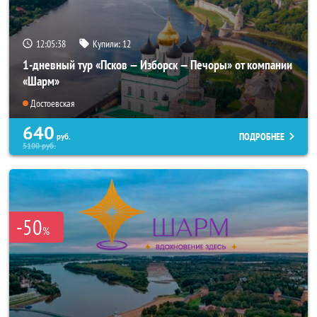
12:05:37
Купили:
12
1-дневный тур «Псков — Изборск — Печоры» от компании
«Шарм»
Достоевская
640
ПОДРОБНЕЕ
руб.
5100
руб.
-50
%