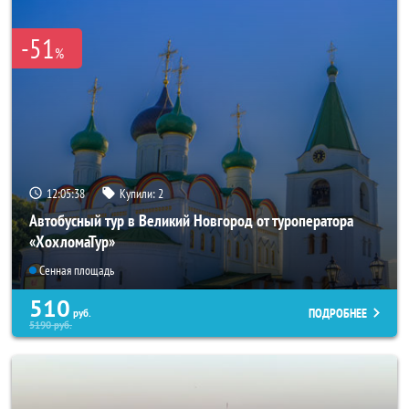
-51
%
12:05:37
Купили:
2
Автобусный тур в Великий Новгород от туроператора
«ХохломаТур»
Сенная площадь
510
ПОДРОБНЕЕ
руб.
5190
руб.