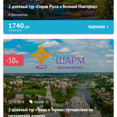
2-дневный тур «Старая Русса и Великий Новгород»
Достоевская
1740
ПОДРОБНЕЕ
руб.
13900
руб.
-50
%
12:05:37
Купили:
30
2-дневный тур «Тверь и Торжок: путешествие по
государевой дороге»