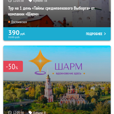
12:05:37
Купили:
58
Тур на 1 день «Тайны средневекового Выборга» от
компании «Шарм»
Достоевская
390
ПОДРОБНЕЕ
руб.
3100
руб.
-50
%
12:05:37
Купили:
8