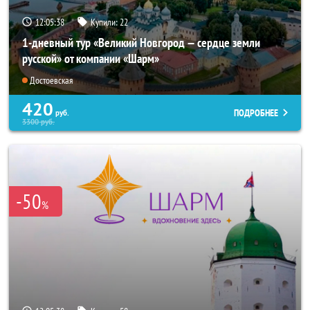
12:05:37
Купили:
22
1-дневный тур «Великий Новгород — сердце земли
русской» от компании «Шарм»
Достоевская
420
ПОДРОБНЕЕ
руб.
3300
руб.
-50
%