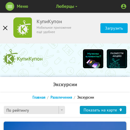
Меню
Люберцы
КупиКупон
Мобильное приложение
Загрузить
ещё удобнее
Экскурсии
Главная
Развлечения
Экскурсии
Показать на карте
По рейтингу