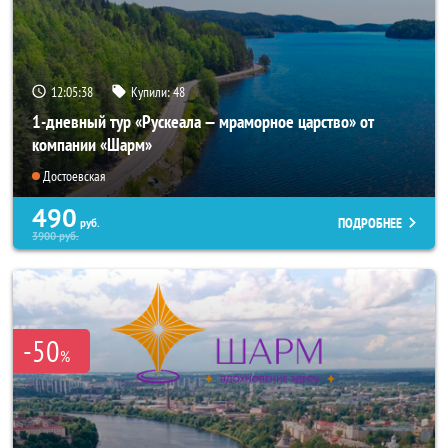
12:05:37
Купили:
48
1-дневный тур «Рускеала — мраморное царство» от
компании «Шарм»
Достоевская
490
ПОДРОБНЕЕ
руб.
3900
руб.
-50
%