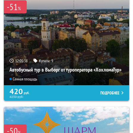
-51
%
12:05:37
Купили:
9
Автобусный тур в Выборг от туроператора «ХохломаТур»
Сенная площадь
420
ПОДРОБНЕЕ
руб.
4230
руб.
-50
%