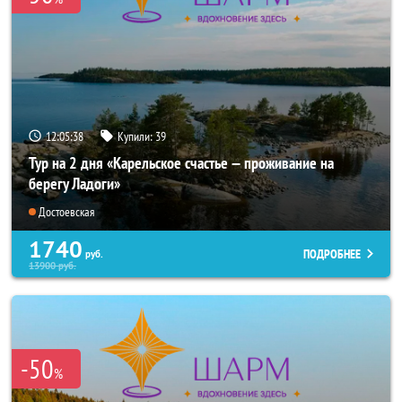
12:05:37
Купили:
39
Тур на 2 дня «Карельское счастье — проживание на
берегу Ладоги»
Достоевская
1740
ПОДРОБНЕЕ
руб.
13900
руб.
-50
%