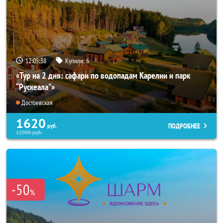
12:05:37
Купили:
6
«Тур на 2 дня: сафари по водопадам Карелии и парк
“Рускеала"»
Достоевская
1620
ПОДРОБНЕЕ
руб.
12900
руб.
-50
%