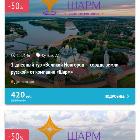
-50
%
13:03:44
Купили:
22
1-дневный тур «Великий Новгород — сердце земли
русской» от компании «Шарм»
Достоевская
420
ПОДРОБНЕЕ
руб.
3300
руб.
-50
%