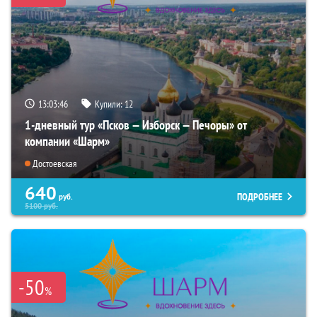
13:03:44
Купили:
12
1-дневный тур «Псков — Изборск — Печоры» от
компании «Шарм»
Достоевская
640
ПОДРОБНЕЕ
руб.
5100
руб.
-50
%