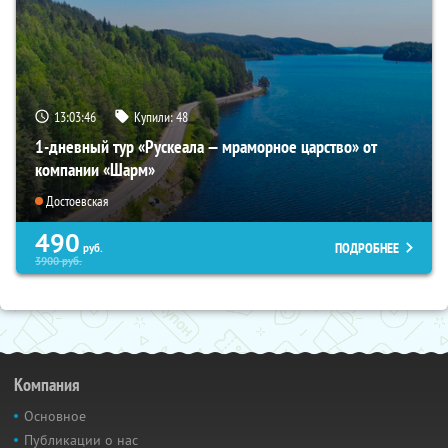
13:03:44
Купили:
48
1-дневный тур «Рускеала — мраморное царство» от
компании «Шарм»
Достоевская
490
ПОДРОБНЕЕ
руб.
3900
руб.
Компания
Основное
Публикации о нас