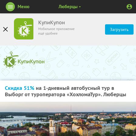
Меню
Люберцы
КупиКупон
Мобильное приложение
Загрузить
ещё удобнее
Скидка 51%
на 1-дневный автобусный тур в
Выборг от туроператора «ХохломаТур». Люберцы