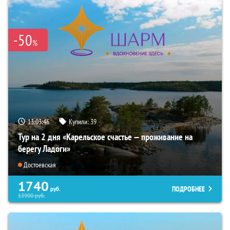
-50
%
13:03:44
Купили:
39
Тур на 2 дня «Карельское счастье — проживание на
берегу Ладоги»
Достоевская
1740
ПОДРОБНЕЕ
руб.
13900
руб.