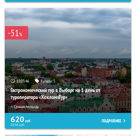
-51
%
13:03:44
Купили:
5
Гастрономический тур в Выборг на 1 день от
туроператора «ХохломаТур»
Сенная площадь
620
ПОДРОБНЕЕ
руб.
6290
руб.