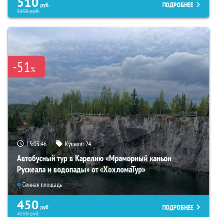
510
ПОДРОБНЕЕ
руб.
5190
руб.
-51
%
13:03:44
Купили:
24
Автобусный тур в Карелию «Мраморный каньон
Рускеала и водопады» от «ХохломаТур»
Сенная площадь
450
ПОДРОБНЕЕ
руб.
4550
руб.