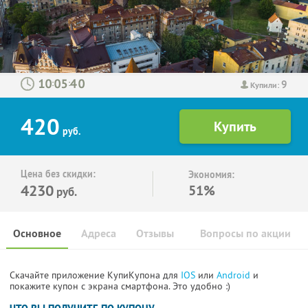
9
:
:
Купили:
420
руб.
Цена без скидки:
Экономия:
4230
51%
руб.
Основное
Адреса
Отзывы
Вопросы по акции
Скачайте приложение КупиКупона для
IOS
или
Android
и
покажите купон с экрана смартфона. Это удобно :)