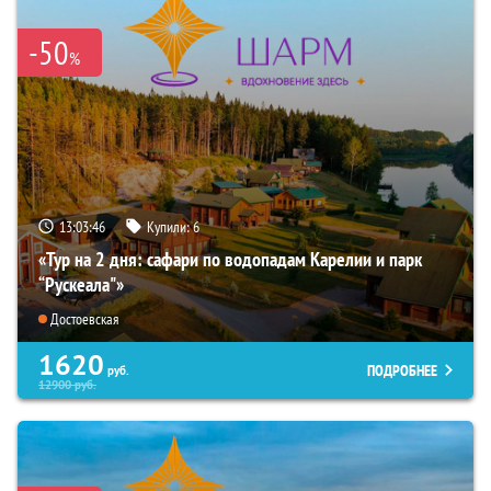
-50
%
13:03:44
Купили:
6
«Тур на 2 дня: сафари по водопадам Карелии и парк
“Рускеала"»
Достоевская
1620
ПОДРОБНЕЕ
руб.
12900
руб.