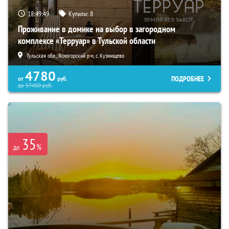
18:49:48
Купили:
8
Проживание в домике на выбор в загородном
комплексе «Терруар» в Тульской области
Тульская обл., Ясногорский р-н, с. Кузмищево
4780
ПОДРОБНЕЕ
от
руб.
до
57400
руб.
35
%
до