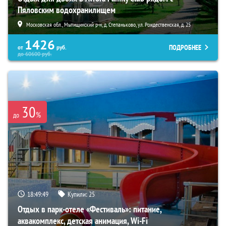
Пяловским водохранилищем
Московская обл., Мытищинский р-н, д. Степаньково, ул. Рождественская, д. 25
1426
ПОДРОБНЕЕ
от
руб.
до
60600
руб.
30
%
до
18:49:48
Купили:
25
Отдых в парк-отеле «Фестиваль»: питание,
аквакомплекс, детская анимация, Wi-Fi