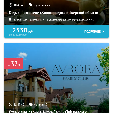
18:49:48
Купи первым!
Отдых в экоотеле «Киногородок» в Тверской области
Тверская обл., Бологовский р-н, Выползовское с/п, дер. Михайловское, д. 15
2530
ПОДРОБНЕЕ
от
руб.
до
173110
руб.
37
%
до
18:49:48
Купили:
12
Отдых для двоих в Avrora Family Club рядом с