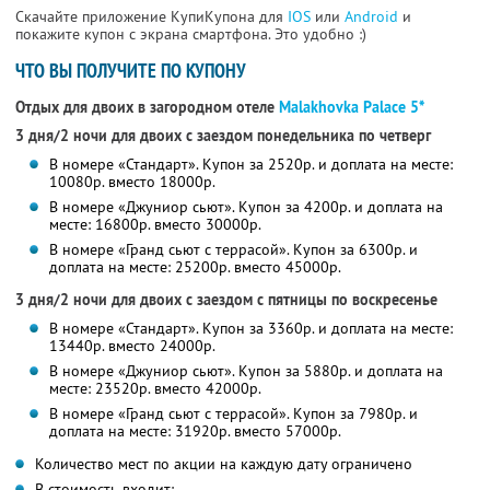
Скачайте приложение КупиКупона для
IOS
или
Android
и
покажите купон с экрана смартфона. Это удобно :)
ЧТО ВЫ ПОЛУЧИТЕ ПО КУПОНУ
Отдых для двоих в загородном отеле
Malakhovka Palace 5*
3 дня/2 ночи для двоих с заездом понедельника по четверг
В номере «Стандарт». Купон за 2520р. и доплата на месте:
10080р. вместо 18000р.
В номере «Джуниор сьют». Купон за 4200р. и доплата на
месте: 16800р. вместо 30000р.
В номере «Гранд сьют с террасой». Купон за 6300р. и
доплата на месте: 25200р. вместо 45000р.
3 дня/2 ночи для двоих с заездом с пятницы по воскресенье
В номере «Стандарт». Купон за 3360р. и доплата на месте:
13440р. вместо 24000р.
В номере «Джуниор сьют». Купон за 5880р. и доплата на
месте: 23520р. вместо 42000р.
В номере «Гранд сьют с террасой». Купон за 7980р. и
доплата на месте: 31920р. вместо 57000р.
Количество мест по акции на каждую дату ограничено
В стоимость входит: