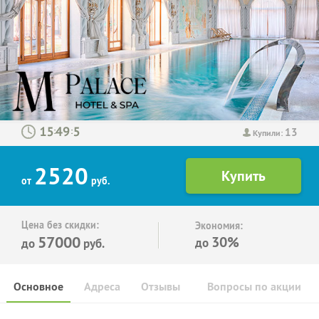
13
:
:
Купили:
2520
от
руб.
Цена без скидки:
Экономия:
57000
30%
до
до
руб.
Основное
Адреса
Отзывы
Вопросы по акции