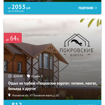
2053
ПОДРОБНЕЕ
от
руб.
до
67400
руб.
64
%
до
18:49:48
Купили:
8
Отдых на турбазе «Покровские ворота»: питание, мангал,
бильярд и другое
Московская обл., КП Покровские ворота, д. 182
812