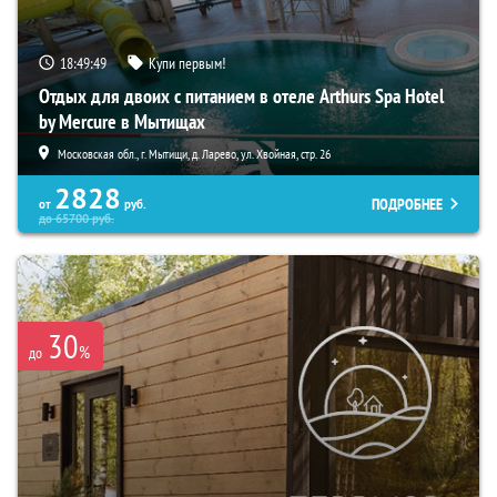
18:49:48
Купи первым!
Отдых для двоих с питанием в отеле Arthurs Spa Hotel
by Mercure в Мытищах
Московская обл., г. Мытищи, д. Ларево, ул. Хвойная, стр. 26
2828
ПОДРОБНЕЕ
от
руб.
до
65700
руб.
30
%
до