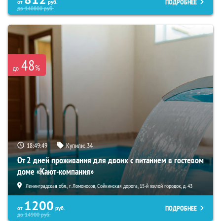
ПОДРОБНЕЕ
от
руб.
до
140800
руб.
48
%
до
18:49:48
Купили:
34
От 2 дней проживания для двоих с питанием в гостевом
доме «Кают-компания»
Ленинградская обл., г. Ломоносов, Сойкинская дорога, 15-й жилой городок, д. 43
1200
ПОДРОБНЕЕ
от
руб.
до
14900
руб.