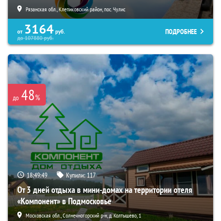
Рязанская обл., Клепиковский район, пос. Чулис
3164
ПОДРОБНЕЕ
от
руб.
до
107880
руб.
48
%
до
18:49:48
Купили:
117
От 3 дней отдыха в мини-домах на территории отеля
«Компонент» в Подмосковье
Московская обл., Солнечногорский р-н, д. Колтышево, 1