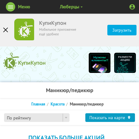
Меню
Люберцы
КупиКупон
Мобильное приложение
Загрузить
ещё удобнее
Маникюр/педикюр
Главная
Красота
Маникюр/педикюр
Показать на карте
По рейтингу
ПОКАЗАТЬ БОЛЬШЕ АКЦИЙ