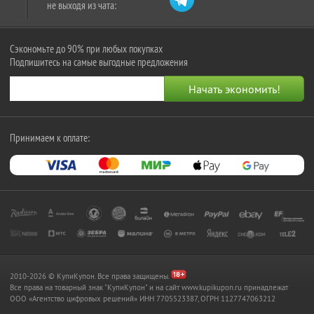
не выходя из чата:
Сэкономьте до 90% при любых покупках
Подпишитесь на самые выгодные предложения
Принимаем к оплате:
2010-2026 © КупиКупон. Все права защищены.
Все права на товарный знак "КупиКупон" и на сайт www.kupikupon.ru принадлежат
OOO «Агентство цифровых решений» ИНН 7705523387, ОГРН 1127747063212