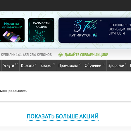
КУПИЛИ:
141 653 234
КУПОНОВ
ДАВАЙТЕ СДЕЛАЕМ АКЦИЮ!
12
2
27
51
31
4
Услуги
Красота
Товары
Промокоды
Обучение
Здоровье
ьная реальность
ПОКАЗАТЬ БОЛЬШЕ АКЦИЙ