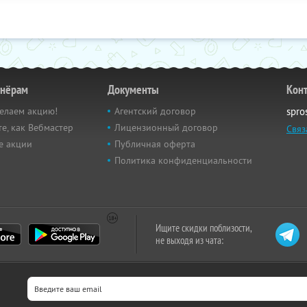
тнёрам
Документы
Кон
елаем акцию!
Агентский договор
spro
е, как Вебмастер
Лицензионный договор
Связ
е акции
Публичная оферта
Политика конфиденциальности
Ищите скидки поблизости,
не выходя из чата: