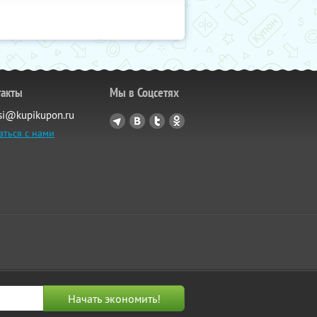
такты
Мы в Соцсетях
si@kupikupon.ru
аться с нами