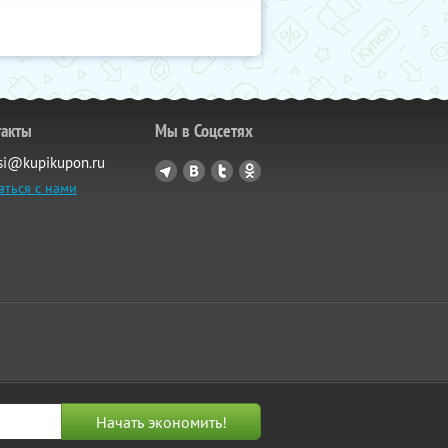
такты
Мы в Соцсетях
si@kupikupon.ru
аться с нами