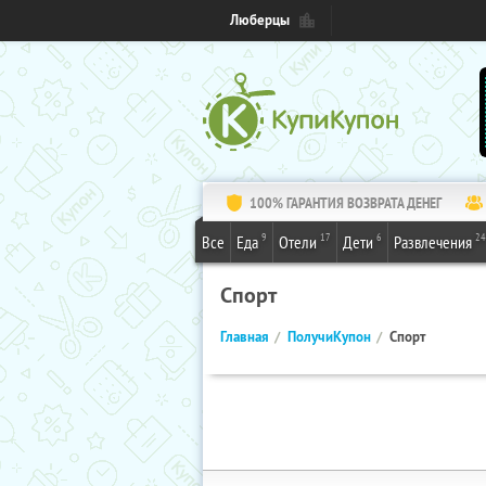
Люберцы
100% ГАРАНТИЯ ВОЗВРАТА ДЕНЕГ
9
17
6
24
Все
Еда
Отели
Дети
Развлечения
Спорт
Главная
ПолучиКупон
Спорт