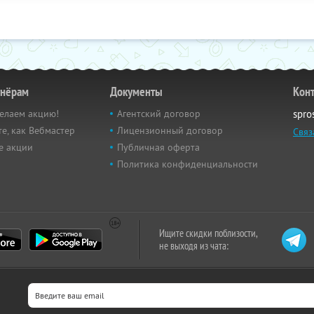
тнёрам
Документы
Кон
елаем акцию!
Агентский договор
spro
е, как Вебмастер
Лицензионный договор
Связ
е акции
Публичная оферта
Политика конфиденциальности
Ищите скидки поблизости,
не выходя из чата: