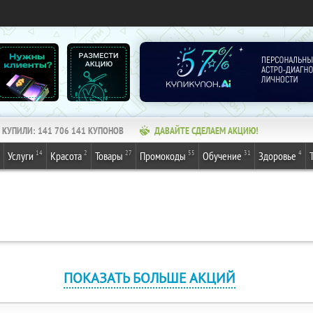
КУПИЛИ:
141 706 141
КУПОНОВ
ДАВАЙТЕ СДЕЛАЕМ АКЦИЮ!
14
2
27
55
31
4
Услуги
Красота
Товары
Промокоды
Обучение
Здоровье
ПОКАЗАТЬ БОЛЬШЕ АКЦИЙ