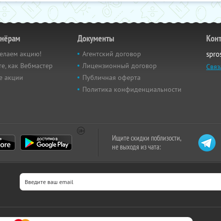
тнёрам
Документы
Кон
елаем акцию!
Агентский договор
spro
е, как Вебмастер
Лицензионный договор
Связ
е акции
Публичная оферта
Политика конфиденциальности
Ищите скидки поблизости,
не выходя из чата: