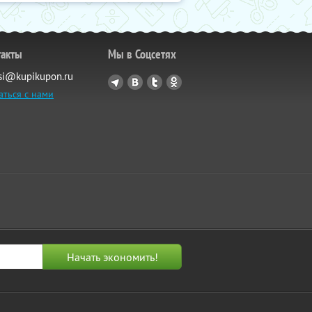
такты
Мы в Соцсетях
si@kupikupon.ru
аться с нами