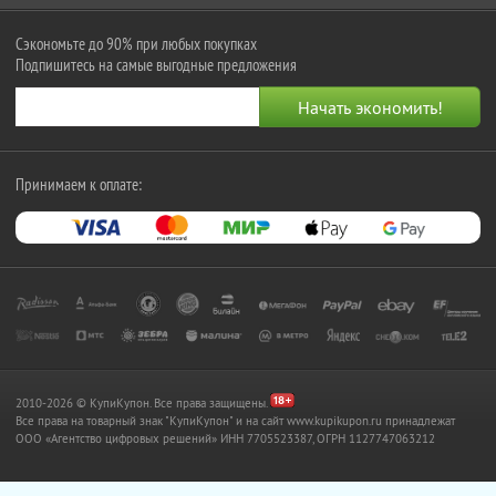
Сэкономьте до 90% при любых покупках
Подпишитесь на самые выгодные предложения
Принимаем к оплате:
2010-2026 © КупиКупон. Все права защищены.
Все права на товарный знак "КупиКупон" и на сайт www.kupikupon.ru принадлежат
OOO «Агентство цифровых решений» ИНН 7705523387, ОГРН 1127747063212