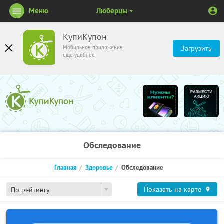
Меню
Люберцы
КупиКупон
Мобильное приложение
Загрузить
ещё удобнее
Обследование
Главная
Здоровье
Обследование
Показать на карте
По рейтингу