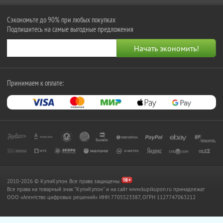
Сэкономьте до 90% при любых покупках
Подпишитесь на самые выгодные предложения
Принимаем к оплате:
2010-2026 © КупиКупон. Все права защищены.
Все права на товарный знак "КупиКупон" и на сайт www.kupikupon.ru принадлежат
OOO «Агентство цифровых решений» ИНН 7705523387, ОГРН 1127747063212