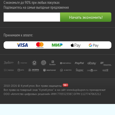
Сэкономьте до 90% при любых покупках
Подпишитесь на самые выгодные предложения
Принимаем к оплате:
2010-2026 © КупиКупон. Все права защищены.
Все права на товарный знак "КупиКупон" и на сайт www.kupikupon.ru принадлежат
OOO «Агентство цифровых решений» ИНН 7705523387, ОГРН 1127747063212