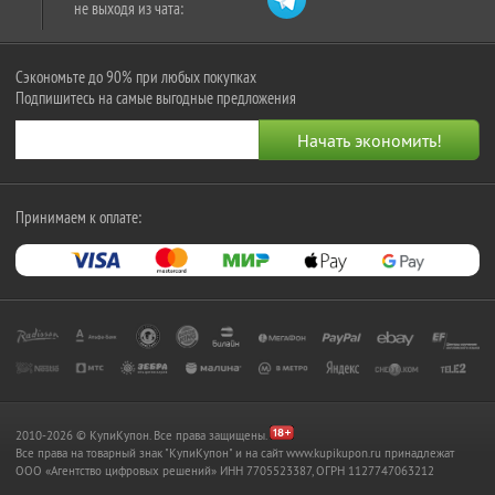
не выходя из чата:
Сэкономьте до 90% при любых покупках
Подпишитесь на самые выгодные предложения
Принимаем к оплате:
2010-2026 © КупиКупон. Все права защищены.
Все права на товарный знак "КупиКупон" и на сайт www.kupikupon.ru принадлежат
OOO «Агентство цифровых решений» ИНН 7705523387, ОГРН 1127747063212