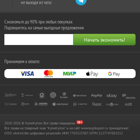
не выходя из чата:
Сэкономьте до 90% при любых покупках
Подпишитесь на самые выгодные предложения
Принимаем к оплате:
2010-2026 © КупиКупон. Все права защищены.
Все права на товарный знак "КупиКупон" и на сайт www.kupikupon.ru принадлежат
OOO «Агентство цифровых решений» ИНН 7705523387, ОГРН 1127747063212