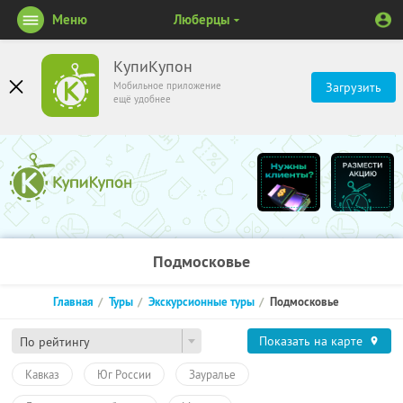
Меню
Люберцы
КупиКупон
Мобильное приложение
Загрузить
ещё удобнее
Подмосковье
Главная
Туры
Экскурсионные туры
Подмосковье
Показать на карте
По рейтингу
Кавказ
Юг России
Зауралье