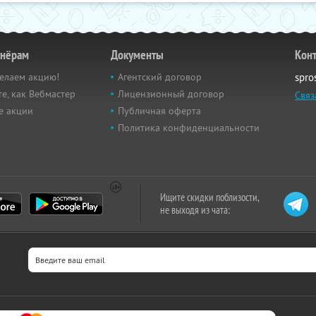
тнёрам
Документы
Кон
елаем акцию!
Агентский договор
spro
е, как Вебмастер
Лицензионный договор
Связ
е акции
Публичная оферта
Политика конфиденциальности
Ищите скидки поблизости,
не выходя из чата: