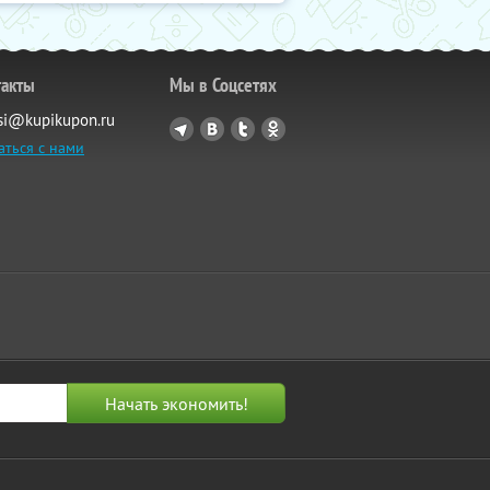
такты
Мы в Соцсетях
si@kupikupon.ru
аться с нами