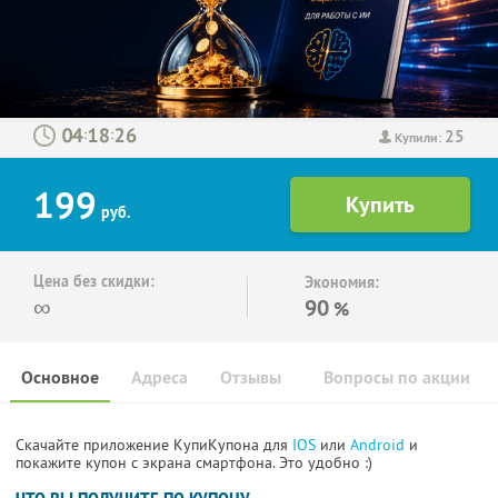
25
:
:
Купили:
199
руб.
Цена без скидки:
Экономия:
∞
90
%
Основное
Адреса
Отзывы
Вопросы по акции
Скачайте приложение КупиКупона для
IOS
или
Android
и
покажите купон с экрана смартфона. Это удобно :)