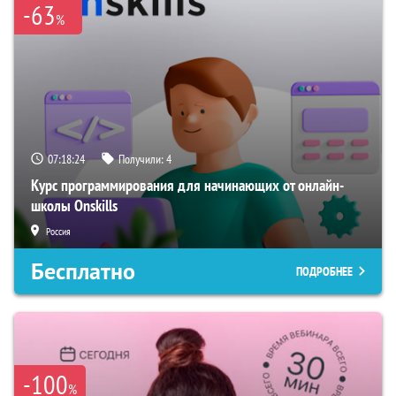
-63
%
07:18:23
Получили:
4
Курс программирования для начинающих от онлайн-
школы Onskills
Россия
Бесплатно
ПОДРОБНЕЕ
-100
%