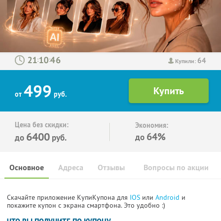
64
:
:
Купили:
499
от
руб.
Цена без скидки:
Экономия:
6400
64%
до
до
руб.
Основное
Адреса
Отзывы
Вопросы по акции
Скачайте приложение КупиКупона для
IOS
или
Android
и
покажите купон с экрана смартфона. Это удобно :)