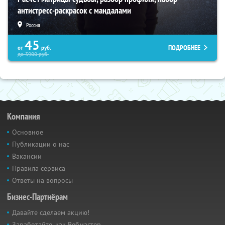
антистресс-раскрасок с мандалами
Россия
45
ПОДРОБНЕЕ
от
руб.
до
3900
руб.
Компания
Основное
Публикации о нас
Вакансии
Правила сервиса
Ответы на вопросы
Бизнес-Партнёрам
Давайте сделаем акцию!
Заработайте, как Вебмастер