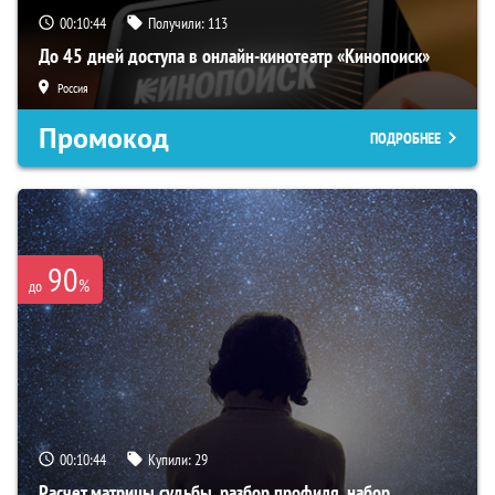
00:10:43
Получили:
113
До 45 дней доступа в онлайн-кинотеатр «Кинопоиск»
Россия
Промокод
ПОДРОБНЕЕ
90
%
до
00:10:43
Купили:
29
Расчет матрицы судьбы, разбор профиля, набор