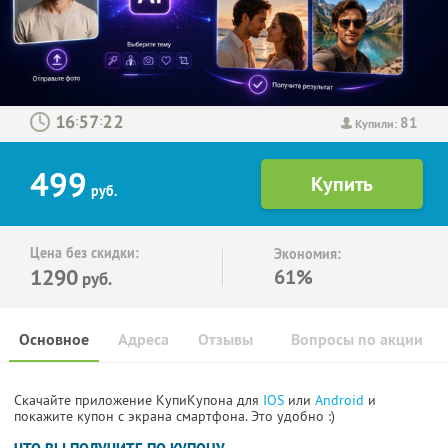
81
:
:
Купили:
499
руб.
Цена без скидки:
Экономия:
1290
61%
руб.
Основное
Адреса
Отзывы
Вопросы по акции
Скачайте приложение КупиКупона для
IOS
или
Android
и
покажите купон с экрана смартфона. Это удобно :)