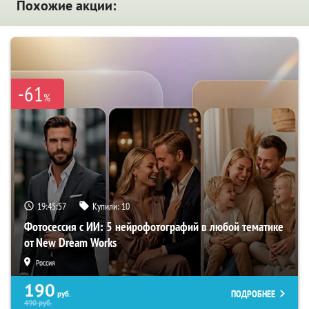
Похожие акции:
-61
%
19:45:56
Купили:
10
Фотосессия с ИИ: 5 нейрофотографий в любой тематике
от New Dream Works
Россия
190
ПОДРОБНЕЕ
руб.
490
руб.