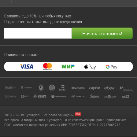
Сэкономьте до 90% при любых покупках
Подпишитесь на самые выгодные предложения
Принимаем к оплате:
2010-2026 © КупиКупон. Все права защищены.
Все права на товарный знак "КупиКупон" и на сайт www.kupikupon.ru принадлежат
OOO «Агентство цифровых решений» ИНН 7705523387, ОГРН 1127747063212