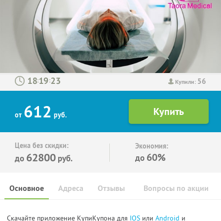
56
:
:
Купили:
612
от
руб.
Цена без скидки:
Экономия:
62800
60%
до
до
руб.
Основное
Адреса
Отзывы
Вопросы по акции
Скачайте приложение КупиКупона для
IOS
или
Android
и