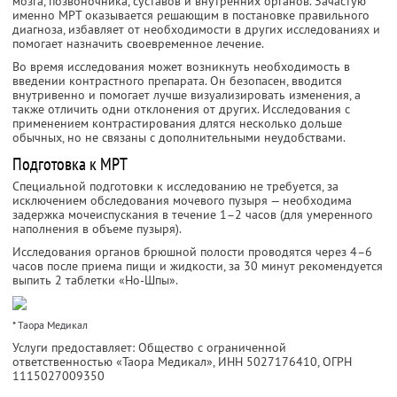
мозга, позвоночника, суставов и внутренних органов. Зачастую
именно МРТ оказывается решающим в постановке правильного
диагноза, избавляет от необходимости в других исследованиях и
помогает назначить своевременное лечение.
Во время исследования может возникнуть необходимость в
введении контрастного препарата. Он безопасен, вводится
внутривенно и помогает лучше визуализировать изменения, а
также отличить одни отклонения от других. Исследования с
применением контрастирования длятся несколько дольше
обычных, но не связаны с дополнительными неудобствами.
Подготовка к МРТ
Специальной подготовки к исследованию не требуется, за
исключением обследования мочевого пузыря — необходима
задержка мочеиспускания в течение 1–2 часов (для умеренного
наполнения в объеме пузыря).
Исследования органов брюшной полости проводятся через 4–6
часов после приема пищи и жидкости, за 30 минут рекомендуется
выпить 2 таблетки «Но-Шпы».
* Таора Медикал
Услуги предоставляет: Общество с ограниченной
ответственностью «Таора Медикал»,
ИНН 5027176410
, ОГРН
1115027009350