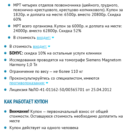
МРТ четырех отделов позвоночника (шейного, грудного,
пояснично-крестцового, крестцово-копчикового). Купон за
1820р. и доплата на месте: 6500р. вместо 20800р. Скидка
60%
МРТ всего организма. Купон за 6000р. и доплата на месте:
24000р. вместо 62800р. Скидка 52%
В стоимость
входит:
В стоимость
входит:
БОНУС:
скидка 10% на остальные услуги клиники
Исследования проводятся на томографе Siemens Magnetom
Harmony 1,0 Тл
Ограничение по весу — не более 110 кг
Проконсультируйтесь со специалистом, имеются
противопоказания:
Лицензия №ЛО-41-01162-50/00365701 от 25.04.2012
КАК РАБОТАЕТ КУПОН
Внимание!
Купон — первоначальный взнос от общей
стоимости. Оставшуюся стоимость необходимо доплатить на
месте
Купон действует на одного человека