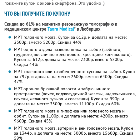
покажите купон с экрана смартфона. Это удобно :)
ЧТО ВЫ ПОЛУЧИТЕ ПО КУПОНУ
Скидка до 61% на магнитно-резонансную томографию в
медицинском центре
Taora Medical
* в Люберцах
МРТ головного мозга. Купон за 612р. и доплата на месте:
2300р. вместо 5200р. Скидка 44%
МРТ одного отдела позвоночника на выбор (шейного,
грудного, пояснично-крестцового, крестцово-копчикового).
Купон за 612р. доплата на месте: 2300р. вместо 5200р.
Скидка 44%
МРТ коленного или тазобедренного сустава на выбор. Купон
за 792р. и доплата на месте: 2600р. вместо 6400р. Скидка
47%
МРТ органов брюшной полости и забрюшинного
пространства (почек, поджелудочной железы, надпочечников,
печени, желчного пузыря и селезенки). Купон за 990р. и
доплата на месте: 3500р. вместо 11100р. Скидка 60%
МРТ головного мозга и гипофиза или головного мозга и
орбит. Купон за 1100р. и доплата на месте: 4200р. вместо
9600р. Скидка 45%
МРТ головного мозга, артерий и вен головного мозга. Купон
за 1344р. и доплата на месте: 5000р. вместо 15600р. Скидка
59%