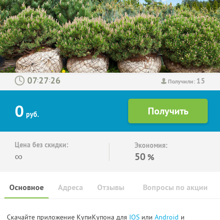
15
:
:
Получили:
0
руб.
Цена без скидки:
Экономия:
∞
50
%
Основное
Адреса
Отзывы
Вопросы по акции
Скачайте приложение КупиКупона для
IOS
или
Android
и