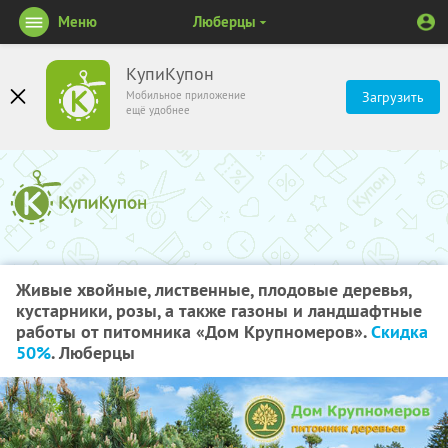
Меню
Люберцы
КупиКупон
Мобильное приложение
Загрузить
ещё удобнее
Живые хвойные, лиственные, плодовые деревья,
кустарники, розы, а также газоны и ландшафтные
работы от питомника «Дом Крупномеров».
Скидка
50%
. Люберцы