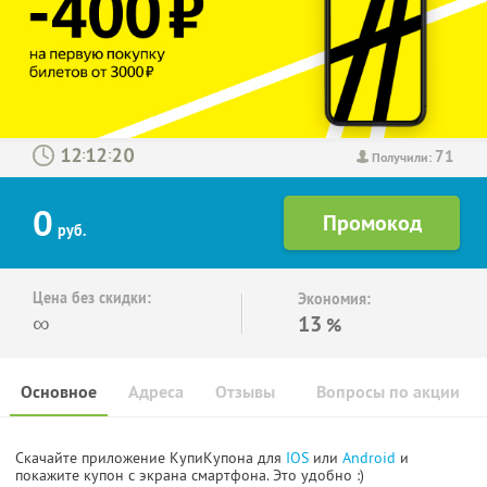
71
:
:
Получили:
0
руб.
Цена без скидки:
Экономия:
∞
13
%
Основное
Адреса
Отзывы
Вопросы по акции
Скачайте приложение КупиКупона для
IOS
или
Android
и
покажите купон с экрана смартфона. Это удобно :)