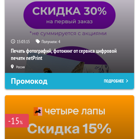
15:03:14
Получили:
4
Печать фотографий, фотокниг от сервиса цифровой
печати netPrint
Россия
Промокод
ПОДРОБНЕЕ
-15
%