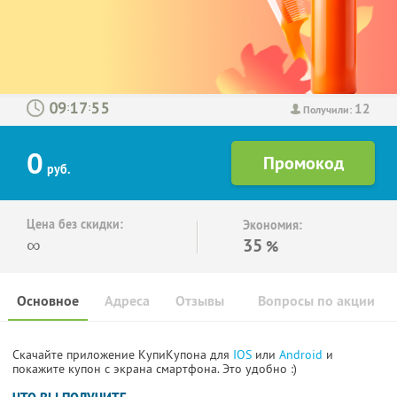
12
:
:
Получили:
0
руб.
Цена без скидки:
Экономия:
∞
35
%
Основное
Адреса
Отзывы
Вопросы по акции
Скачайте приложение КупиКупона для
IOS
или
Android
и
покажите купон с экрана смартфона. Это удобно :)