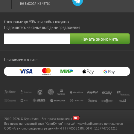
не выходя из чата:
Сэкономьте до 90% при любых покупках
Подпишитесь на самые выгодные предложения
Принимаем к оплате:
2010-2026 © КупиКупон. Все права защищены.
Все права на товарный знак "КупиКупон" и на сайт www.kupikupon.ru принадлежат
OOO «Агентство цифровых решений» ИНН 7705523387, ОГРН 1127747063212