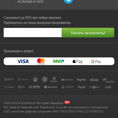
не выходя из чата:
Сэкономьте до 90% при любых покупках
Подпишитесь на самые выгодные предложения
Принимаем к оплате:
2010-2026 © КупиКупон. Все права защищены.
Все права на товарный знак "КупиКупон" и на сайт www.kupikupon.ru принадлежат
OOO «Агентство цифровых решений» ИНН 7705523387, ОГРН 1127747063212