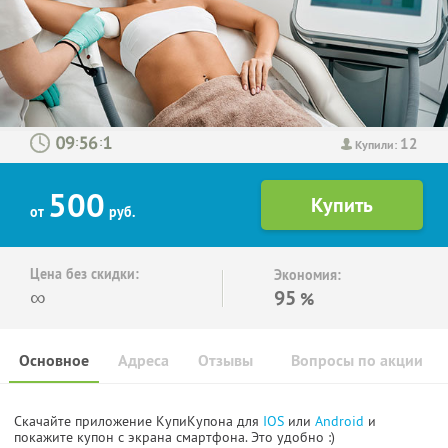
12
:
:
Купили:
500
от
руб.
Цена без скидки:
Экономия:
∞
95
%
Основное
Адреса
Отзывы
Вопросы по акции
Скачайте приложение КупиКупона для
IOS
или
Android
и
покажите купон с экрана смартфона. Это удобно :)