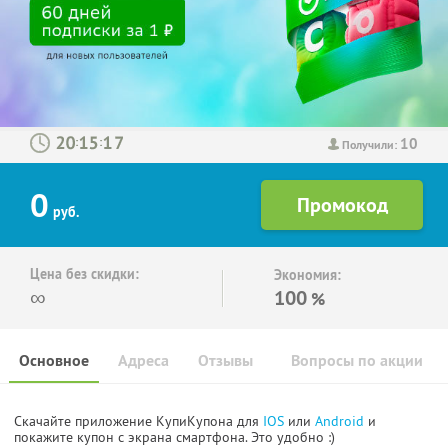
10
:
:
Получили:
0
руб.
Цена без скидки:
Экономия:
∞
100
%
Основное
Адреса
Отзывы
Вопросы по акции
Скачайте приложение КупиКупона для
IOS
или
Android
и
покажите купон с экрана смартфона. Это удобно :)