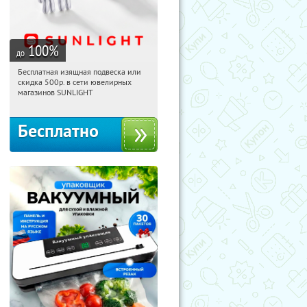
100
%
до
Бесплатная изящная подвеска или
10:21:43
Получили:
74
скидка 500р. в сети ювелирных
Россия
магазинов SUNLIGHT
Бесплатно