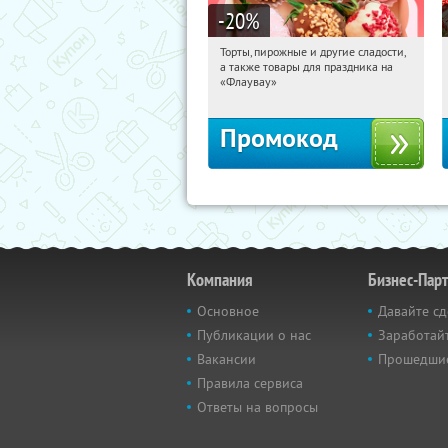
-20
%
Торты, пирожные и другие сладости,
10:21:43
Получили:
6
а также товары для праздника на
Россия
«Флаувау»
Промокод
Компания
Бизнес-Пар
Основное
Давайте сд
Публикации о нас
Заработайт
Вакансии
Прошедши
Правила сервиса
Ответы на вопросы