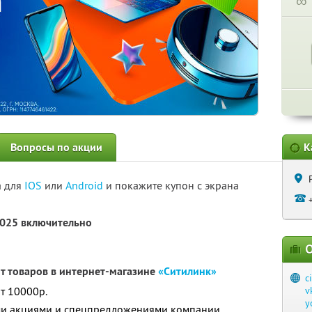
∞
Вопросы по акции
К
а для
IOS
или
Android
и покажите купон с экрана
2025 включительно
О
нт товаров в интернет-магазине
«Ситилинк»
c
т 10000р.
v
y
ими акциями и спецпредложениями компании