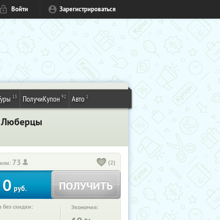
Войти
Зарегистрироваться
13
92
1
Туры
ПолучиКупон
Авто
. Люберцы
73
(2)
или:
0
ПОЛУЧИТЬ
руб.
 без скидки:
Экономия: