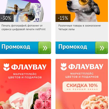
-30
%
-15
%
Печать фотографий, фотокниг от
Различные товары в зоомагазине
10:21:43
Получили:
4
10:21:43
Получи первым!
сервиса цифровой печати netPrint
Четыре лапы
Россия
Россия
Промокод
Промокод