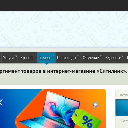
14
2
27
55
31
4
Услуги
Красота
Товары
Промокоды
Обучение
Здоровье
ортимент товаров в интернет-магазине «Ситилинк»
Получ
Цена