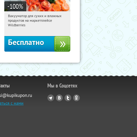
-100
%
Вакууматор для сухих и влажных
10:21:43
Получили:
197
продуктов на маркетплейсе
Россия
Wildberries
Бесплатно
такты
Мы в Соцсетях
si@kupikupon.ru
аться с нами