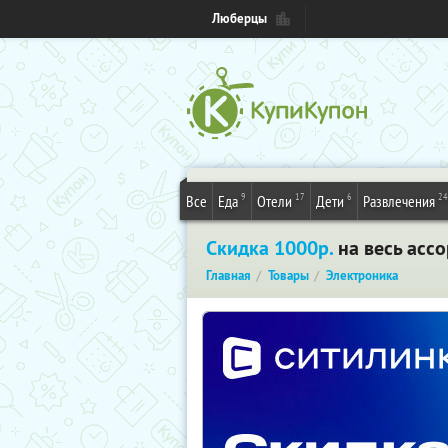
Люберцы
9
17
6
24
Все
Еда
Отели
Дети
Развлечения
Скидка 1000р.
на весь асс
Главная
Товары
Электроника