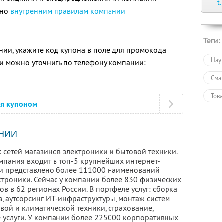
t
сно
внутренним правилам компании
Теги:
ии, укажите код купона в поле для промокода
Нау
 можно уточнить по телефону компании:
Сма
Тов
ся купоном
Тов
Пол
НИИ
 сетей магазинов электроники и бытовой техники.
омпания входит в топ-5 крупнейших интернет-
ети представлено более 111000 наименований
ктроники. Сейчас у компании более 830 физических
ов в 62 регионах России. В портфеле услуг: сборка
, аутсорсинг ИТ-инфраструктуры, монтаж систем
вой и климатической техники, страхование,
е услуги. У компании более 225000 корпоративных