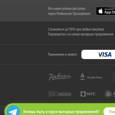
Все наши купоны доступны
через Мобильное Приложение:
Сэкономьте до 90% при любых покупках
Подпишитесь на самые выгодные предложения
Принимаем к оплате:
Под
Хочешь быть в курсе выгодных предложений?
2010-2026 © КупиКупон. Все права защищены.