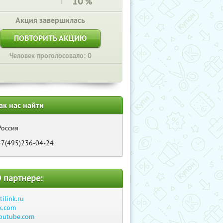
10
%
Акция завершилась
ПОВТОРИТЬ АКЦИЮ
Человек проголосовало: 0
ак нас найти
Россия
+7(495)236-04-24
 партнере:
itilink.ru
k.com
outube.com