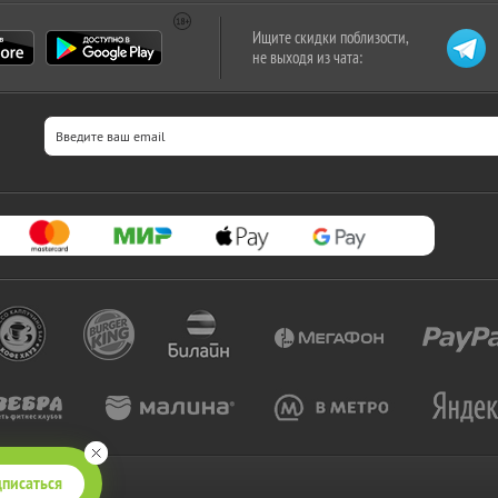
Ищите скидки поблизости,
не выходя из чата:
писаться