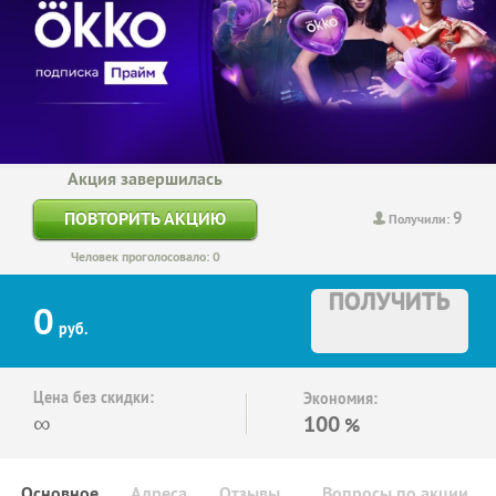
Акция завершилась
9
ПОВТОРИТЬ АКЦИЮ
Получили:
Человек проголосовало: 0
ПОЛУЧИТЬ
0
руб.
Цена без скидки:
Экономия:
∞
100
%
Основное
Адреса
Отзывы
Вопросы по акции