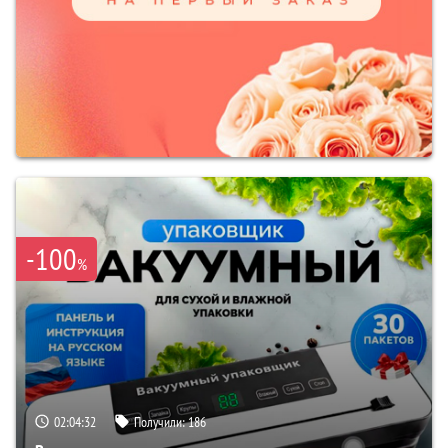
-100
%
02:04:31
Получили:
186