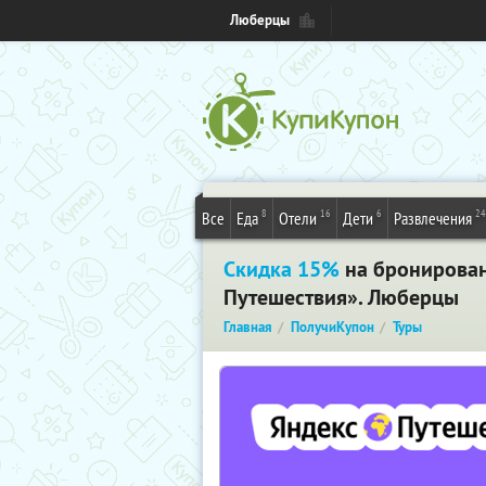
Люберцы
8
16
6
24
Все
Еда
Отели
Дети
Развлечения
Скидка 15%
на бронировани
Путешествия». Люберцы
Главная
ПолучиКупон
Туры