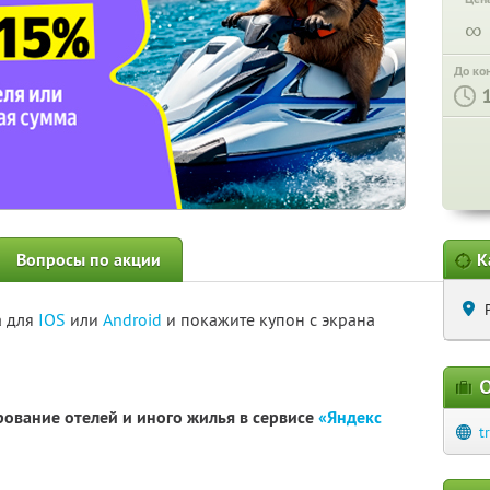
∞
До ко
Вопросы по акции
К
а для
IOS
или
Android
и покажите купон с экрана
О
рование отелей и иного жилья в сервисе
«Яндекс
t