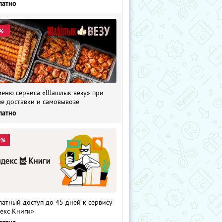
латно
%
меню сервиса «Шашлык везу» при
зе доставки и самовывозе
латно
0%
латный доступ до 45 дней к сервису
екс Книги»