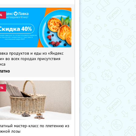
%
авка продуктов и еды из «Яндекс
и» во всех городах присутствия
иса
латно
0%
латный мастер-класс по плетению из
жной лозы