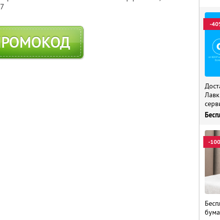
57
-40
ПРОМОКОД
Дост
Лавк
серв
Бесп
-10
Бесп
бума