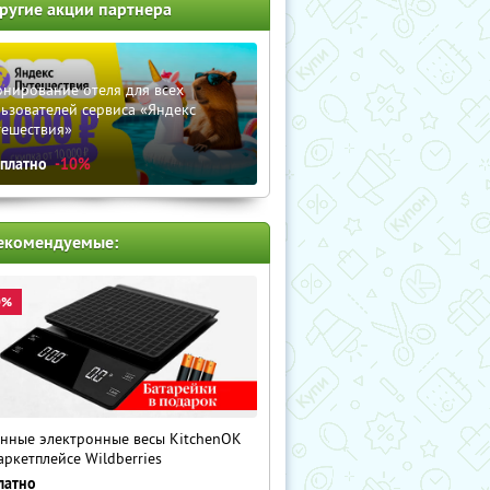
ругие акции партнера
нирование отеля для всех
ьзователей сервиса «Яндекс
тешествия»
сплатно
-10%
екомендуемые:
0%
нные электронные весы KitchenOK
аркетплейсе Wildberries
латно