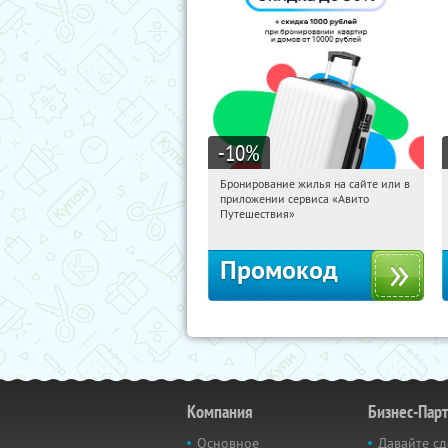
-10
%
Бронирование жилья на сайте или в
20:23:47
Получили:
10
приложении сервиса «Авито
Россия
Путешествия»
Промокод
Компания
Бизнес-Пар
Основное
Давайте сд