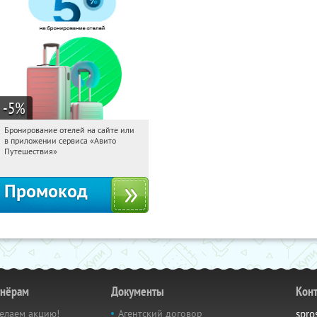
-5
%
Бронирование отелей на сайте или
20:23:47
Получи первым!
в приложении сервиса «Авито
Россия
Путешествия»
Промокод
тнёрам
Документы
Кон
елаем акцию!
Агентский договор
spro