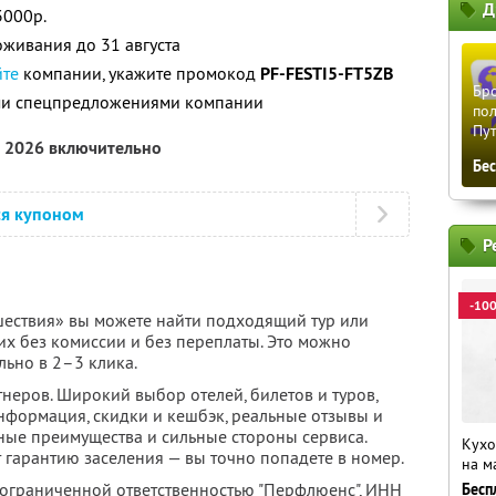
Д
3000р.
живания до 31 августа
йте
компании, укажите промокод
PF-FESTI5-FT5ZB
Бро
ими спецпредложениями компании
пол
Пу
а 2026 включительно
Бе
ся купоном
Р
-10
ествия» вы можете найти подходящий тур или
их без комиссии и без переплаты. Это можно
льно в 2–3 клика.
неров. Широкий выбор отелей, билетов и туров,
нформация, скидки и кешбэк, реальные отзывы и
ные преимущества и сильные стороны сервиса.
Кухо
 гарантию заселения — вы точно попадете в номер.
на м
 ограниченной ответственностью "Перфлюенс",
ИНН
Бесп