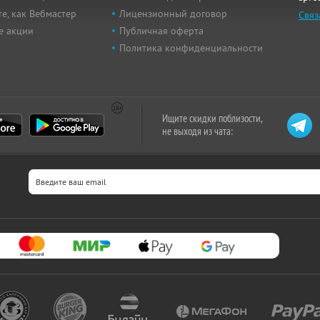
е, как Вебмастер
Лицензионный договор
Связ
е акции
Публичная оферта
Политика конфиденциальности
Ищите скидки поблизости,
не выходя из чата: