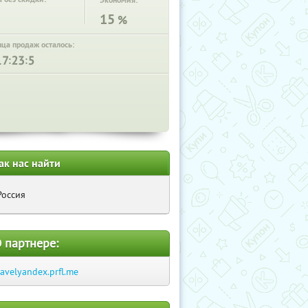
Экономия:
15
%
нца продаж осталось:
:
:
ак нас найти
Россия
 партнере:
ravelyandex.prfl.me