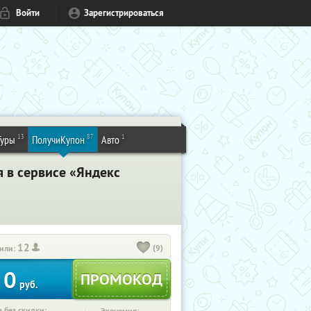
Войти
Зарегистрироваться
13
87
1
Туры
ПолучиКупон
Авто
я в сервисе «Яндекс
12
(9)
или:
0
руб.
 без скидки: