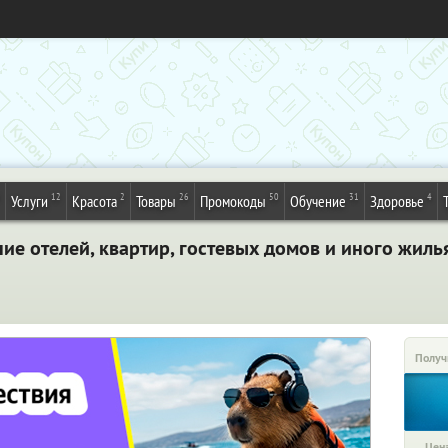
12
2
26
50
31
4
Услуги
Красота
Товары
Промокоды
Обучение
Здоровье
е отелей, квартир, гостевых домов и иного жиль
Получ
Цена