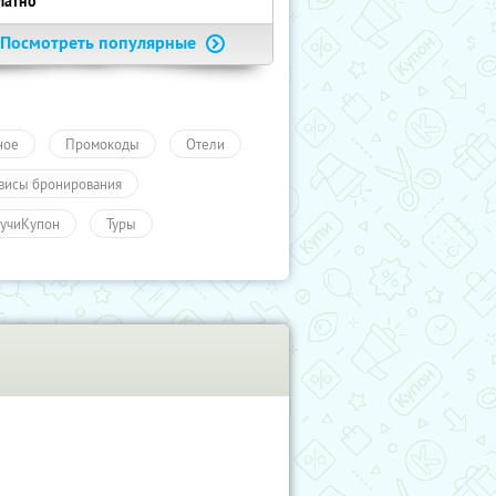
латно
Посмотреть популярные
ное
Промокоды
Отели
висы бронирования
учиКупон
Туры