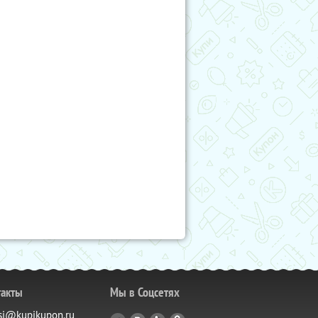
такты
Мы в Соцсетях
si@kupikupon.ru