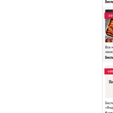
Бесп
-25
Все 
зака
Бесп
-10
Бесп
«Янд