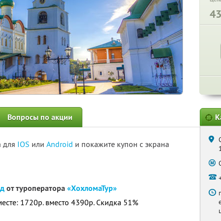
4
Вопросы по акции
К
а для
IOS
или
Android
и покажите купон с экрана
од
от туроператора
«ХохломаТур»
месте: 1720р. вместо 4390р. Скидка 51%