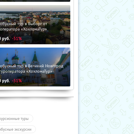
обусный тур в Выборг от
роператора «ХохломаТур»
0
руб.
-51%
тобусный тур в Великий Новгород
туроператора «ХохломаТур»
0
руб.
-51%
курсионные туры
обусные экскурсии