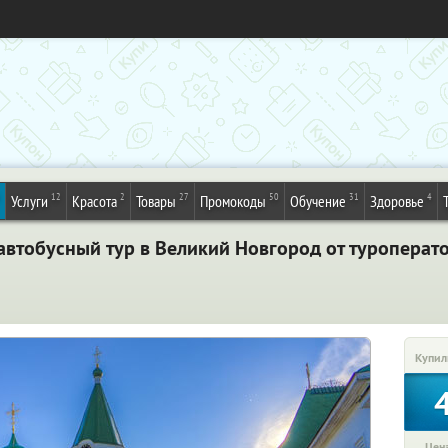
12
2
27
50
31
4
Услуги
Красота
Товары
Промокоды
Обучение
Здоровье
автобусный тур в Великий Новгород от туроперат
Купил
Цена