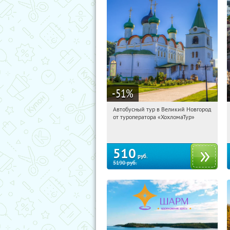
-51
%
Автобусный тур в Великий Новгород
01:13:53
Купили:
2
от туроператора «ХохломаТур»
Сенная площадь
510
руб.
5190
руб.