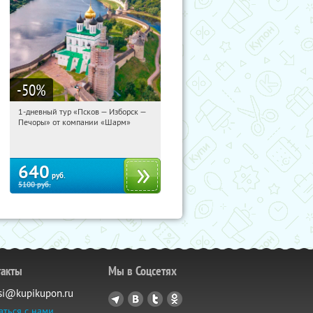
-50
%
1-дневный тур «Псков — Изборск —
01:13:53
Купили:
12
Печоры» от компании «Шарм»
Достоевская
640
руб.
5100
руб.
такты
Мы в Соцсетях
si@kupikupon.ru
аться с нами