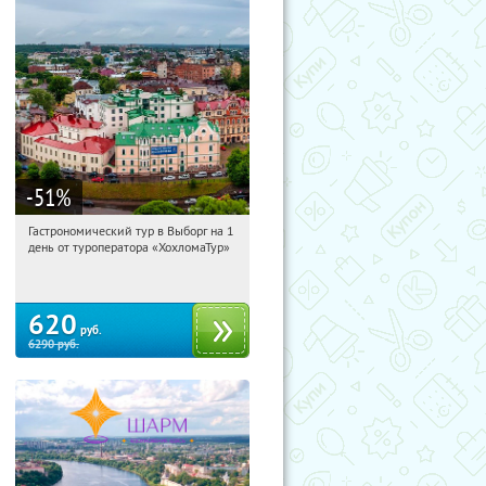
-51
%
Гастрономический тур в Выборг на 1
01:13:53
Купили:
5
день от туроператора «ХохломаТур»
Сенная площадь
620
руб.
6290
руб.