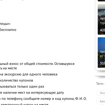
Авт
ту
лицы»:
 бесплатно
42
Ав
от 
51
ьный взнос от общей стоимости. Оставшуюся
ь на месте
 на экскурсию для одного человека
количество купонов
Теги:
зоваться только один раз
е наличие мест на интересующую дату
Экс
о по телефону, сообщите номер и код купона,
Ф. И. О.
Авт
 электронный купон на месте