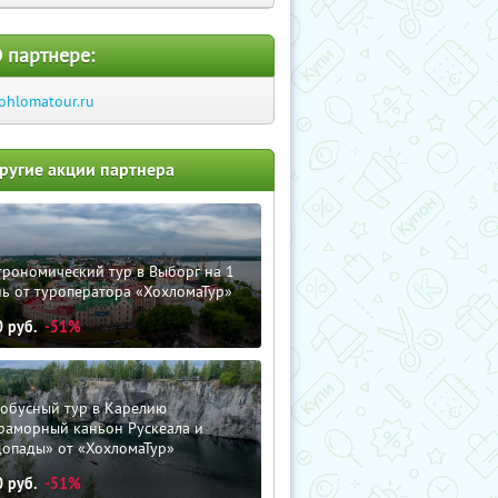
 партнере:
ohlomatour.ru
ругие акции партнера
трономический тур в Выборг на 1
ь от туроператора «ХохломаТур»
0
руб.
-51%
тобусный тур в Карелию
раморный каньон Рускеала и
допады» от «ХохломаТур»
0
руб.
-51%