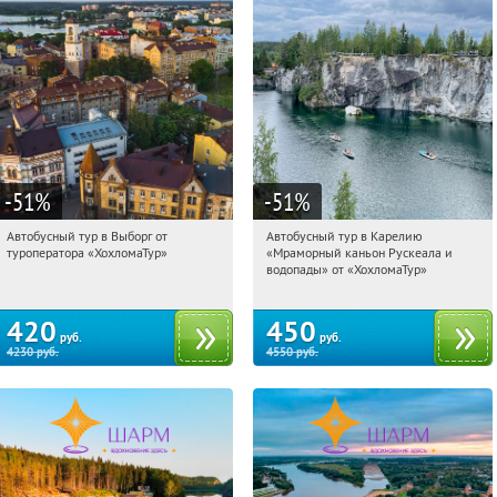
-51
%
-51
%
Автобусный тур в Выборг от
Автобусный тур в Карелию
01:13:53
Купили:
9
01:13:53
Купили:
24
туроператора «ХохломаТур»
«Мраморный каньон Рускеала и
Сенная площадь
Сенная площадь
водопады» от «ХохломаТур»
420
450
руб.
руб.
4230
руб.
4550
руб.