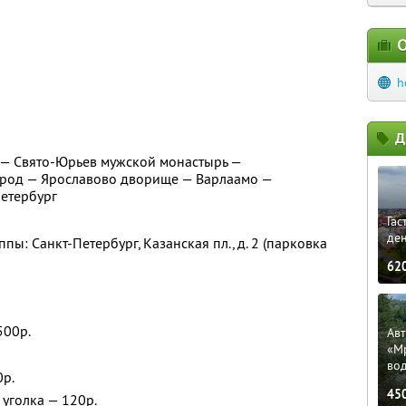
О
h
Д
 — Свято-Юрьев мужской монастырь —
род — Ярославово дворище — Варлаамо —
Петербург
Гас
ден
пы: Санкт-Петербург, Казанская пл., д. 2 (парковка
62
500р.
Ав
«М
во
0р.
45
уголка — 120р.