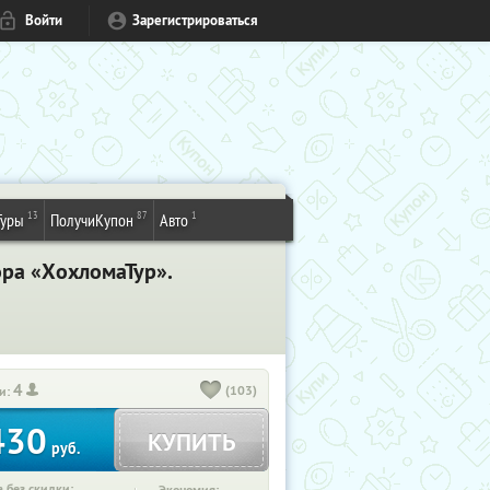
Войти
Зарегистрироваться
13
87
1
Туры
ПолучиКупон
Авто
ора «ХохломаТур».
4
(103)
и:
430
КУПИТЬ
руб.
 без скидки: