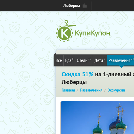
Люберцы
8
16
6
24
Все
Еда
Отели
Дети
Развлечения
Скидка 51%
на 1-дневный 
Люберцы
Главная
Развлечения
Экскурсии