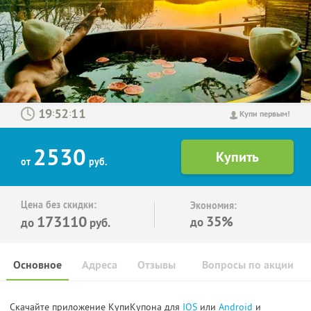
:
:
Купи первым!
2530
от
руб.
Цена без скидки:
Экономия:
173110
35%
до
до
руб.
Основное
Адреса
Отзывы
Вопросы по акции
Скачайте приложение КупиКупона для
IOS
или
Android
и