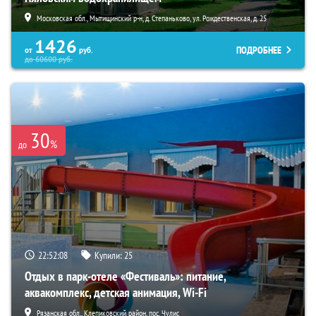
Московская обл., Мытищинский р-н, д. Степаньково, ул. Рождественская, д. 25
1426
ПОДРОБНЕЕ
от
руб.
до
60600
руб.
30
%
до
22:52:06
Купили:
25
Отдых в парк-отеле «Фестиваль»: питание,
аквакомплекс, детская анимация, Wi-Fi
Рязанская обл., Клепиковский район, пос. Чулис