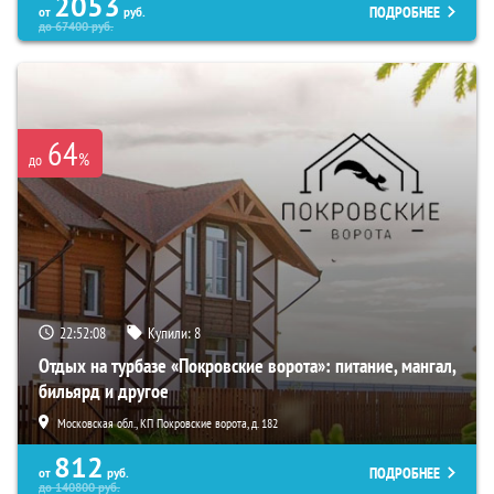
2053
ПОДРОБНЕЕ
от
руб.
до
67400
руб.
64
%
до
22:52:06
Купили:
8
Отдых на турбазе «Покровские ворота»: питание, мангал,
бильярд и другое
Московская обл., КП Покровские ворота, д. 182
812
ПОДРОБНЕЕ
от
руб.
до
140800
руб.