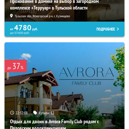
Проживание в домике на выбор в загородном
комплексе «Терруар» в Тульской области
Тульская обл., Ясногорский р-н, с. Кузмищево
4780
ПОДРОБНЕЕ
от
руб.
до
57400
руб.
37
%
до
22:52:06
Купили:
12
Отдых для двоих в Avrora Family Club рядом с
Пяловским водохранилищем