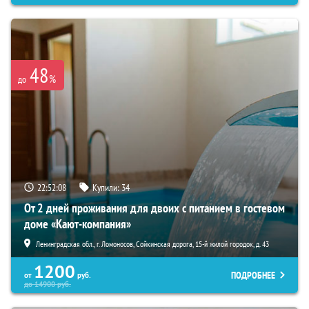
48
%
до
22:52:06
Купили:
34
От 2 дней проживания для двоих с питанием в гостевом
доме «Кают-компания»
Ленинградская обл., г. Ломоносов, Сойкинская дорога, 15-й жилой городок, д. 43
1200
ПОДРОБНЕЕ
от
руб.
до
14900
руб.