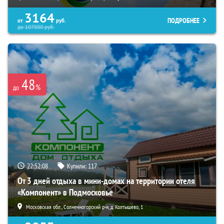
3164
ПОДРОБНЕЕ
от
руб.
до
107880
руб.
48
%
до
22:52:06
Купили:
117
От 3 дней отдыха в мини-домах на территории отеля
«Компонент» в Подмосковье
Московская обл., Солнечногорский р-н, д. Колтышево, 1