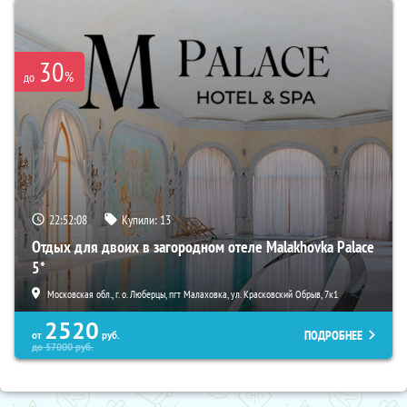
30
%
до
22:52:06
Купили:
13
Отдых для двоих в загородном отеле Malakhovka Palace
5*
Московская обл., г. о. Люберцы, пгт Малаховка, ул. Красковский Обрыв, 7к1
2520
ПОДРОБНЕЕ
от
руб.
до
57000
руб.