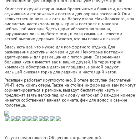
необходимое для комфортного отдыха уже предусмотрено.
Комплекс окружён старинными бревенчатыми башнями, некогда
служившими сторожевыми постами для охраны поселений. Они
величественно возвышаются на берегу озера Михайловского, а за
смолистым частоколом видны крыши построек и маковка
небольшой часовни. Здесь царит абсолютная тишина,
нарушаемая лишь щебетом птиц и едва слышным шелестом
ветвей высоких деревьев. Кажется, что вы попали в сказку!
Здесь есть всё, что нужно для комфортного отдыха. Для
размещения доступны номера и дома. Некоторые коттеджи
адаптированы для размещения с питомцами. Современная
большая кухня вместит вас и ваших друзей. На территории
комплекса обустроена детская площадка, а зимой радуют
малышей снежная горка для ледянок и настоящий каток.
Ресепшен работает круглосуточно. В отеле доступен бесплатный
Wi-Fi, есть компьютеры. Также на стойке информации вам помогут
сориентироваться в регионе, выдадут бесплатную карту и
предложат взять велосипед или лодку напрокат. В каждом номере
имеется собственная ванная комната, фен для волос и свежие
полотенца.
Услуги предоставляет: Общество с ограниченной