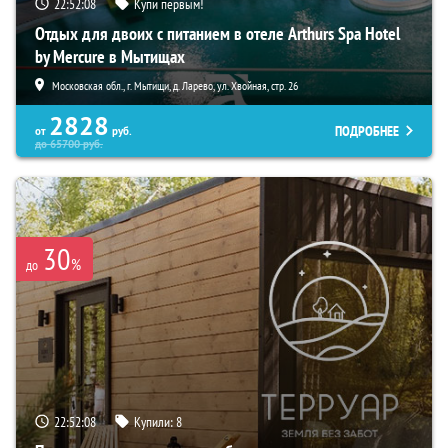
22:52:06
Купи первым!
Отдых для двоих с питанием в отеле Arthurs Spa Hotel
by Mercure в Мытищах
Московская обл., г. Мытищи, д. Ларево, ул. Хвойная, стр. 26
2828
ПОДРОБНЕЕ
от
руб.
до
65700
руб.
30
%
до
22:52:06
Купили:
8