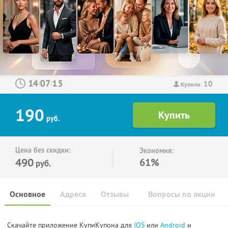
10
:
:
Купили:
190
руб.
Цена без скидки:
Экономия:
490
61%
руб.
Основное
Адреса
Отзывы
Вопросы по акции
Скачайте приложение КупиКупона для
IOS
или
Android
и