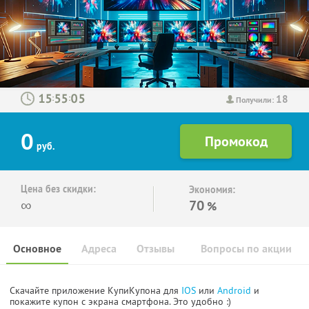
18
:
:
Получили:
0
руб.
Цена без скидки:
Экономия:
∞
70
%
Основное
Адреса
Отзывы
Вопросы по акции
Скачайте приложение КупиКупона для
IOS
или
Android
и
покажите купон с экрана смартфона. Это удобно :)