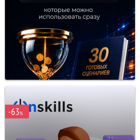
-63
%