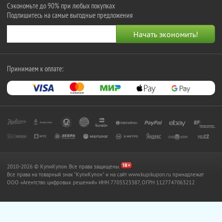
Сэкономьте до 90% при любых покупках
Подпишитесь на самые выгодные предложения
Принимаем к оплате:
2010-2026 © КупиКупон. Все права защищены.
Все права на товарный знак "КупиКупон" и на сайт www.kupikupon.ru принадлежат
OOO «Агентство цифровых решений» ИНН 7705523387, ОГРН 1127747063212