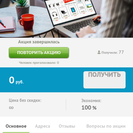
Акция завершилась
77
ПОВТОРИТЬ АКЦИЮ
Получили:
Человек проголосовало: 0
ПОЛУЧИТЬ
0
руб.
Цена без скидки:
Экономия:
∞
100
%
Основное
Адреса
Отзывы
Вопросы по акции