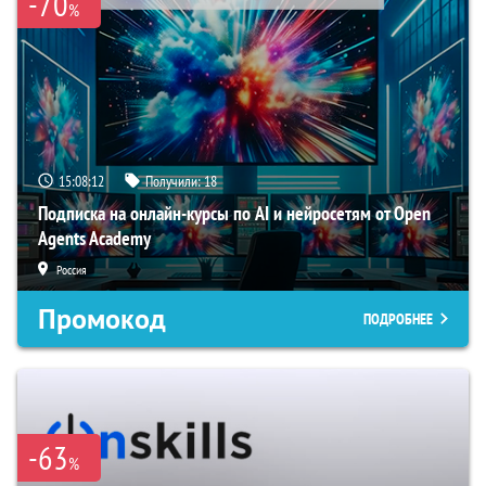
-70
%
15:08:11
Получили:
18
Подписка на онлайн-курсы по AI и нейросетям от Open
Agents Academy
Россия
Промокод
ПОДРОБНЕЕ
-63
%