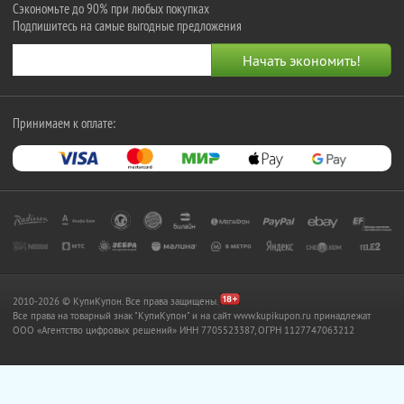
Сэкономьте до 90% при любых покупках
Подпишитесь на самые выгодные предложения
Принимаем к оплате:
2010-2026 © КупиКупон. Все права защищены.
Все права на товарный знак "КупиКупон" и на сайт www.kupikupon.ru принадлежат
OOO «Агентство цифровых решений» ИНН 7705523387, ОГРН 1127747063212