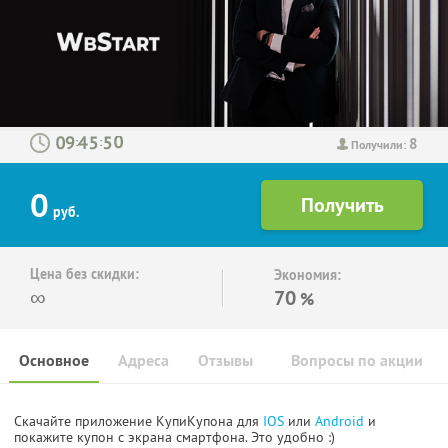
8
:
:
Получили:
0
руб.
Цена без скидки:
Экономия:
∞
70
%
Основное
Адреса
Отзывы
Вопросы по акции
Скачайте приложение КупиКупона для
IOS
или
Android
и
покажите купон с экрана смартфона. Это удобно :)